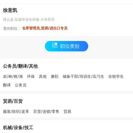
徐意凯
缙云县
应届毕业生经验
大专学历
仓库管理员,贸易/进出口专员
意向职位：
职位类别
公务员/翻译/其他
农/林/牧/渔
环保
其他
兼职
储备干部/培训生/实习生
在校学生
翻译
公务员
贸易/百货
服装/纺织/皮革
百货/连锁/零售
贸易
机械/设备/技工